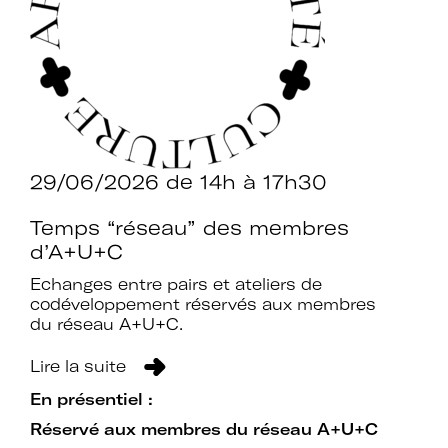
d’expertises sur l’action culturelle dans
le cadre spécifique de l’enseignement
supérieur.
Profiter de temps de rencontre et
d’échange avec les acteurs des
politiques culturelles dans les
établissements et avec des
intervenants professionnels extérieurs.
29/06/2026
de 14h à 17h30
Faire partie d’un réseau qui assure
Temps “réseau” des membres
l’interface et le relais avec d’autres
d’A+U+C
réseaux professionnels, le ministère de
Echanges entre pairs et ateliers de
l’Enseignement supérieur et de la
codéveloppement réservés aux membres
Recherche, le ministère de la Culture
du réseau A+U+C.
et France Universités.
Lire la suite
Participer à des actions collectives qui
permettent de faire progresser la
En présentiel :
connaissance et la mise en œuvre des
Réservé aux membres du réseau A+U+C
politiques culturelles dans les