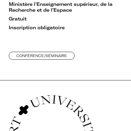
Ministère l'Enseignement supérieur, de la
Recherche et de l'Espace
Rejoignez le réseau A+U+C
Gratuit
Inscription obligatoire
Téléchargez le bulletin
CONFÉRENCE/SÉMINAIRE
d'adhésion
Adhérer à Art + Université + Culture,
c’est :
Bénéficier d’informations suivies et