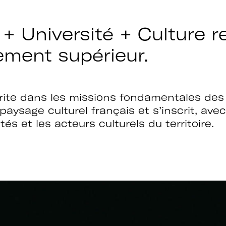
Bénéficier d’i
 + Université + Culture r
culturelle da
supérieur.
ement supérieur.
ulletin
Profiter de t
des politique
intervenants 
inscrite dans les missions fondamentales d
u paysage culturel français et s’inscrit, av
Faire partie d
és et les acteurs culturels du territoire.
d’autres rése
l’Enseignemen
Culture et Fr
Participer à 
progresser la
culturelles d