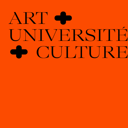
Pour nous contacter
Art + Université + Culture
Université Paris Nanterre – ACA2
200 avenue de la République
92000 Nanterre