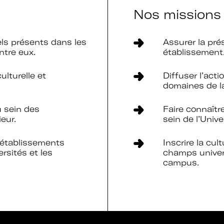
Nos missions
els présents dans les
Assurer la pré
ntre eux.
établissement
culturelle et
Diffuser l’act
domaines de la
u sein des
Faire connaîtr
eur.
sein de l’Unive
s établissements
Inscrire la cult
rsités et les
champs univers
campus.