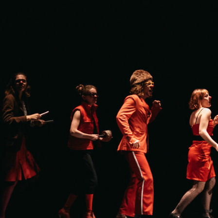
Espace adhérent
Devenir adhérent
Identifiant ou e-mail
Mot de passe
Se souvenir d
Mot de passe oublié ?