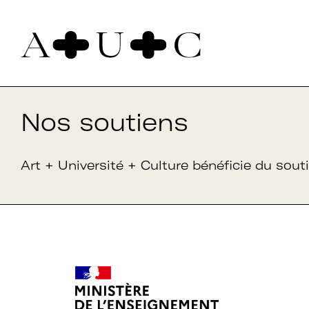
Pour nous contacter
Art + Université + Culture
Nos soutiens
Université Paris Nanterre – ACA2
200 avenue de la République
92000 Nanterre
Art + Université + Culture bénéficie du souti