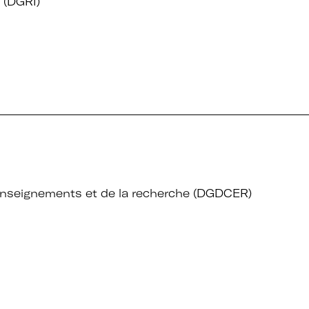
n (DGRI)
s enseignements et de la recherche (DGDCER)
 + Université + Culture, c’est :