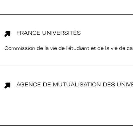
Bénéficier d’i
culturelle da
supérieur.
FRANCE UNIVERSITÉS
ulletin
Profiter de t
des politique
Commission de la vie de l’étudiant et de la vie de 
intervenants 
Faire partie d
d’autres rése
l’Enseignemen
AGENCE DE MUTUALISATION DES UNIV
Culture et Fr
Participer à 
progresser la
culturelles d