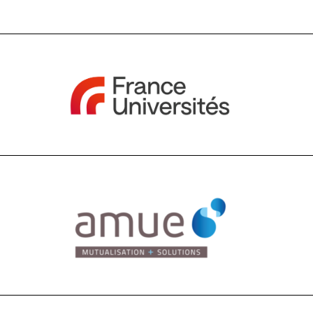
A+U+C
Téléchargez le b
d'adhésion