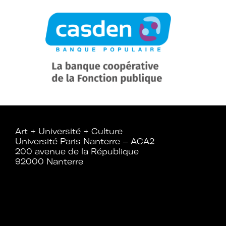
Espace adhérent
Devenir adhérent
Identifiant ou e-mail
Art + Université + Culture
Université Paris Nanterre – ACA2
Mot de passe
200 avenue de la République
Se souvenir d
92000 Nanterre
Mot de passe oublié ?