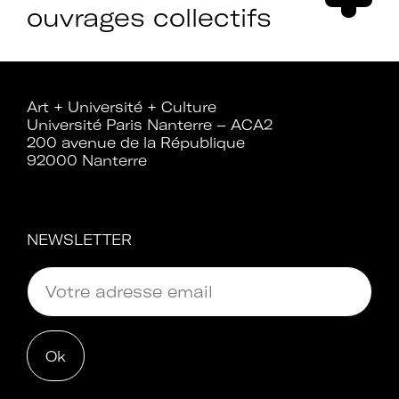
ouvrages collectifs
Rejoignez le réseau A+U+C
Art + Université + Culture
Université Paris Nanterre – ACA2
200 avenue de la République
Téléchargez le bulletin
92000 Nanterre
d'adhésion
NEWSLETTER
Adhérer à Art + Université + Culture,
c’est :
Bénéficier d’informations suivies et