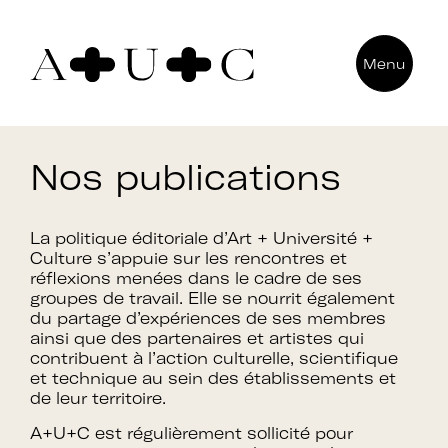
Pour nous contacter
Menu
Art + Université + Culture
Université Paris Nanterre – ACA2
200 avenue de la République
Nos publications
92000 Nanterre
La politique éditoriale d’Art + Université +
Culture s’appuie sur les rencontres et
réflexions menées dans le cadre de ses
groupes de travail. Elle se nourrit également
du partage d’expériences de ses membres
ainsi que des partenaires et artistes qui
contribuent à l’action culturelle, scientifique
et technique au sein des établissements et
de leur territoire.
A+U+C est régulièrement sollicité pour