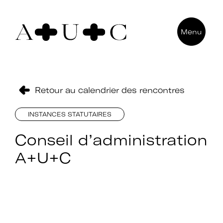
Pour nous contacter
Menu
Art + Université + Culture
Université Paris Nanterre – ACA2
200 avenue de la République
92000 Nanterre
Retour au calendrier des rencontres
INSTANCES STATUTAIRES
Conseil d’administration
A+U+C