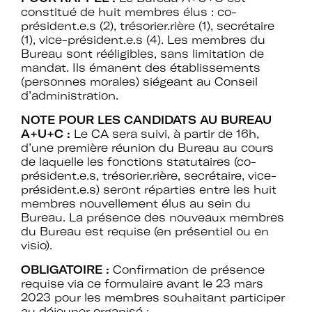
constitué de huit membres élus : co-
président.e.s (2), trésorier.rière (1), secrétaire
(1), vice-président.e.s (4). Les membres du
Rejoignez le réseau A+U+C
Bureau sont rééligibles, sans limitation de
mandat. Ils émanent des établissements
(personnes morales) siégeant au Conseil
d’administration.
Téléchargez le bulletin
NOTE POUR LES CANDIDATS AU BUREAU
A+U+C :
Le CA sera suivi, à partir de 16h,
d'adhésion
d’une première réunion du Bureau au cours
de laquelle les fonctions statutaires (co-
président.e.s, trésorier.rière, secrétaire, vice-
président.e.s) seront réparties entre les huit
membres nouvellement élus au sein du
Bureau. La présence des nouveaux membres
du Bureau est requise (en présentiel ou en
Adhérer à Art + Université + Culture,
visio).
c’est :
OBLIGATOIRE :
Confirmation de présence
requise via ce formulaire avant le 23 mars
2023 pour les membres souhaitant participer
Bénéficier d’informations suivies et
au déjeuner organisé :