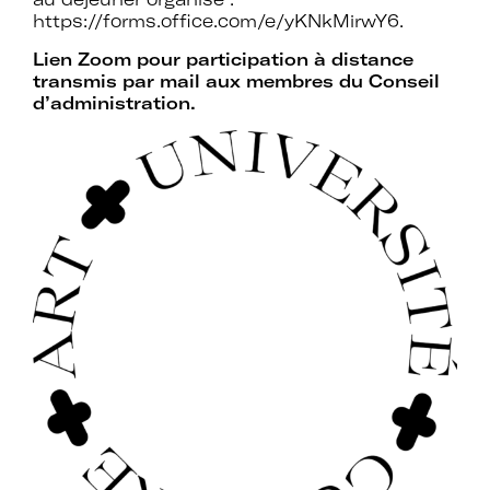
d’expertises sur l’action culturelle dans
https://forms.office.com/e/yKNkMirwY6
.
le cadre spécifique de l’enseignement
supérieur.
Lien Zoom pour participation à distance
transmis par mail aux membres du Conseil
d’administration.
Profiter de temps de rencontre et
d’échange avec les acteurs des
politiques culturelles dans les
établissements et avec des
intervenants professionnels extérieurs.
Faire partie d’un réseau qui assure
l’interface et le relais avec d’autres
réseaux professionnels, le ministère de
l’Enseignement supérieur et de la
Recherche, le ministère de la Culture
et France Universités.
Participer à des actions collectives qui
permettent de faire progresser la
connaissance et la mise en œuvre des
politiques culturelles dans les