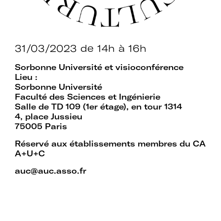
établissements.
31/03/2023
de 14h à 16h
Espace
Sorbonne Université et visioconférence
Devenir adhérent
adhérent
Lieu :
Sorbonne Université
Faculté des Sciences et Ingénierie
Salle de TD 109 (1er étage), en tour 1314
Identifiant ou e-mail
4, place Jussieu
75005 Paris
Réservé aux établissements membres du CA
A+U+C
Se souvenir de
Mot de passe
auc@auc.asso.fr
moi