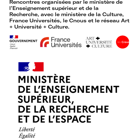
d’expertises sur l’action culturelle dans
Rencontres organisées par le ministère de
le cadre spécifique de l’enseignement
l’Enseignement supérieur et de la
supérieur.
Recherche, avec le ministère de la Culture,
France Universités, le Cnous et le réseau Art
+ Université + Culture.
Profiter de temps de rencontre et
d’échange avec les acteurs des
politiques culturelles dans les
établissements et avec des
intervenants professionnels extérieurs.
Faire partie d’un réseau qui assure
l’interface et le relais avec d’autres
réseaux professionnels, le ministère de
l’Enseignement supérieur et de la
Recherche, le ministère de la Culture
et France Universités.
Participer à des actions collectives qui
permettent de faire progresser la
connaissance et la mise en œuvre des
politiques culturelles dans les