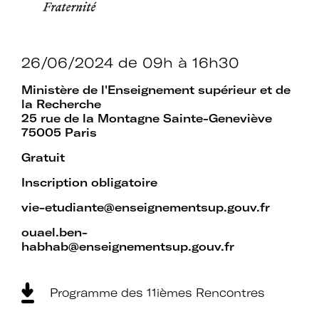
établissements.
26/06/2024
de 09h à 16h30
Espace
Ministère de l'Enseignement supérieur et de
Devenir adhérent
adhérent
la Recherche
25 rue de la Montagne Sainte-Geneviève
75005 Paris
Identifiant ou e-mail
Gratuit
Inscription obligatoire
vie-etudiante@enseignementsup.gouv.fr
ouael.ben-
Se souvenir de
Mot de passe
habhab@enseignementsup.gouv.fr
moi
Programme des 11ièmes Rencontres