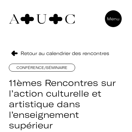
Pour nous contacter
Menu
Art + Université + Culture
Université Paris Nanterre – ACA2
200 avenue de la République
92000 Nanterre
Retour au calendrier des rencontres
CONFÉRENCE/SÉMINAIRE
11èmes Rencontres sur
l’action culturelle et
artistique dans
l’enseignement
supérieur