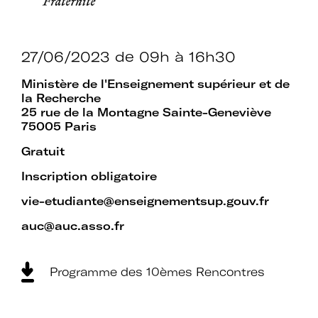
établissements.
27/06/2023
de 09h à 16h30
Espace
Ministère de l'Enseignement supérieur et de
Devenir adhérent
la Recherche
adhérent
25 rue de la Montagne Sainte-Geneviève
75005 Paris
Gratuit
Identifiant ou e-mail
Inscription obligatoire
vie-etudiante@enseignementsup.gouv.fr
auc@auc.asso.fr
Se souvenir de
Mot de passe
moi
Programme des 10èmes Rencontres