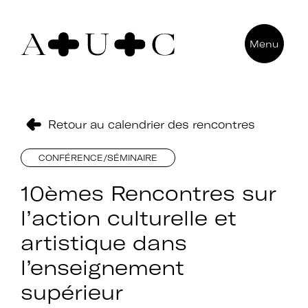
Pour nous contacter
Menu
Art + Université + Culture
Université Paris Nanterre – ACA2
200 avenue de la République
92000 Nanterre
Retour au calendrier des rencontres
CONFÉRENCE/SÉMINAIRE
10èmes Rencontres sur
l’action culturelle et
artistique dans
l’enseignement
supérieur