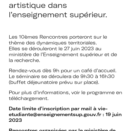
artistique dans
l’enseignement supérieur.
Rejoignez le réseau A+U+C
Les 10èmes Rencontres porteront sur le
thème des dynamiques territoriales.
Téléchargez le bulletin
Elles se dérouleront le 27 juin 2023 au
ministère de l’Enseignement supérieur et de
la recherche.
d'adhésion
Rendez-vous dès 9h pour un café d’accueil.
Le séminaire se déroulera de 9h30 à 16h30
(buffet déjeunatoire prévu sur place).
Pour plus d’informations, voir le programme en
Adhérer à Art + Université + Culture,
téléchargement.
c’est :
Date limite d’inscription par mail à
vie-
etudiante@enseignementsup.gouv.fr
: 19 juin
2023
Bénéficier d’informations suivies et
Rencontres organisées par le ministère de