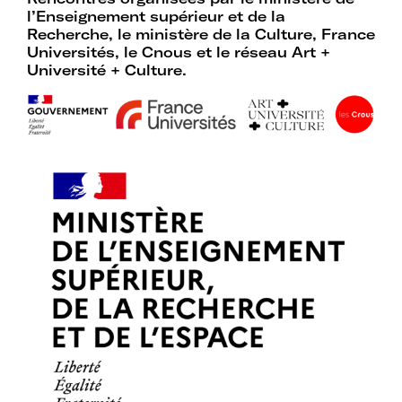
d’expertises sur l’action culturelle dans
l’Enseignement supérieur et de la
le cadre spécifique de l’enseignement
Recherche, le ministère de la Culture, France
supérieur.
Universités, le Cnous et le réseau Art +
Université + Culture.
Profiter de temps de rencontre et
d’échange avec les acteurs des
politiques culturelles dans les
établissements et avec des
intervenants professionnels extérieurs.
Faire partie d’un réseau qui assure
l’interface et le relais avec d’autres
réseaux professionnels, le ministère de
l’Enseignement supérieur et de la
Recherche, le ministère de la Culture
et France Universités.
Participer à des actions collectives qui
permettent de faire progresser la
connaissance et la mise en œuvre des
politiques culturelles dans les