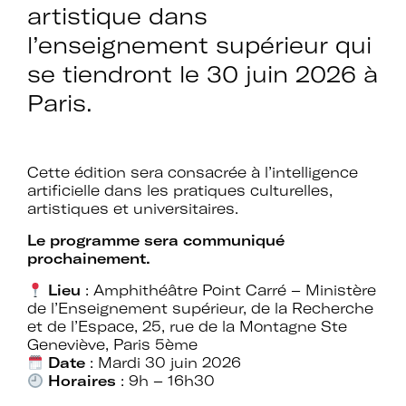
artistique dans
l’enseignement supérieur qui
Rejoignez le réseau A+U+C
se tiendront le 30 juin 2026 à
Paris.
Téléchargez le bulletin
Cette édition sera consacrée à l’intelligence
d'adhésion
artificielle dans les pratiques culturelles,
artistiques et universitaires.
Le programme sera communiqué
prochainement.
Lieu
: Amphithéâtre Point Carré – Ministère
Adhérer à Art + Université + Culture,
de l’Enseignement supérieur, de la Recherche
c’est :
et de l’Espace, 25, rue de la Montagne Ste
Geneviève, Paris 5ème
Date
: Mardi 30 juin 2026
Horaires
: 9h – 16h30
Bénéficier d’informations suivies et