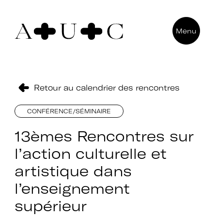
Pour nous contacter
Menu
Art + Université + Culture
Université Paris Nanterre – ACA2
200 avenue de la République
92000 Nanterre
Retour au calendrier des rencontres
CONFÉRENCE/SÉMINAIRE
13èmes Rencontres sur
l’action culturelle et
artistique dans
l’enseignement
supérieur