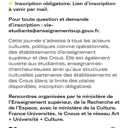
d’expertises sur l’action culturelle dans
Inscription obligatoire. Lien d’inscription
le cadre spécifique de l’enseignement
à venir par mail.
supérieur.
Pour toute question et demande
d’inscription :
vie-
Profiter de temps de rencontre et
etudiante@enseignementsup.gouv.fr
.
d’échange avec les acteurs des
politiques culturelles dans les
Cette journée s’adresse à tous les acteurs
établissements et avec des
culturels, politiques comme opérationnels,
intervenants professionnels extérieurs.
des établissements d’enseignement
supérieur et des Crous. Elle est également
ouverte aux étudiant·es, enseignant·es-
Faire partie d’un réseau qui assure
chercheur·seuses ainsi qu’aux structures
l’interface et le relais avec d’autres
culturelles partenaires des établissements et
réseaux professionnels, le ministère de
des Crous (dans la limite des places
l’Enseignement supérieur et de la
disponibles, inscription obligatoire).
Recherche, le ministère de la Culture
et France Universités.
Rencontres organisées par le ministère de
l’Enseignement supérieur, de la Recherche et
Participer à des actions collectives qui
de l’Espace, avec le ministère de la Culture,
permettent de faire progresser la
France Universités, le Cnous et le réseau Art
connaissance et la mise en œuvre des
+ Université + Culture.
politiques culturelles dans les