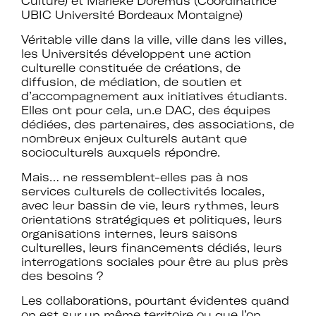
Culture) et Marieke Doremus (Coordinatrice
UBIC Université Bordeaux Montaigne)
Véritable ville dans la ville, ville dans les villes,
Rejoignez le réseau A+U+C
les Universités développent une action
culturelle constituée de créations, de
diffusion, de médiation, de soutien et
d’accompagnement aux initiatives étudiants.
Elles ont pour cela, un.e DAC, des équipes
Téléchargez le bulletin
dédiées, des partenaires, des associations, de
nombreux enjeux culturels autant que
d'adhésion
socioculturels auxquels répondre.
Mais… ne ressemblent-elles pas à nos
services culturels de collectivités locales,
avec leur bassin de vie, leurs rythmes, leurs
orientations stratégiques et politiques, leurs
organisations internes, leurs saisons
Adhérer à Art + Université + Culture,
culturelles, leurs financements dédiés, leurs
c’est :
interrogations sociales pour être au plus près
des besoins ?
Les collaborations, pourtant évidentes quand
Bénéficier d’informations suivies et
on est sur un même territoire ou que l’on