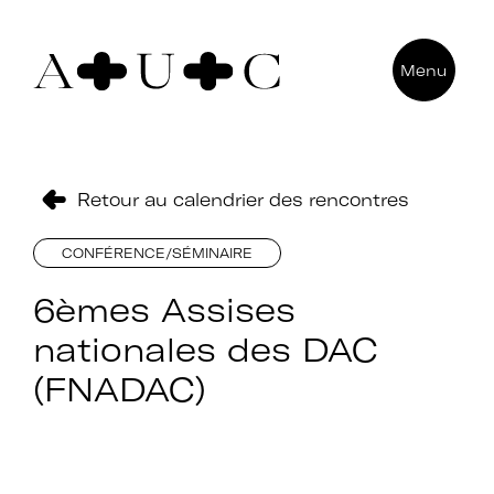
Pour nous contacter
Menu
Art + Université + Culture
Université Paris Nanterre – ACA2
200 avenue de la République
92000 Nanterre
Retour au calendrier des rencontres
CONFÉRENCE/SÉMINAIRE
6èmes Assises
nationales des DAC
(FNADAC)