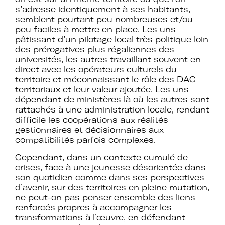
d’expertises sur l’action culturelle dans
s’adresse identiquement à ses habitants,
le cadre spécifique de l’enseignement
semblent pourtant peu nombreuses et/ou
supérieur.
peu faciles à mettre en place. Les uns
pâtissant d’un pilotage local très politique loin
Profiter de temps de rencontre et
des prérogatives plus régaliennes des
d’échange avec les acteurs des
universités, les autres travaillant souvent en
politiques culturelles dans les
direct avec les opérateurs culturels du
établissements et avec des
territoire et méconnaissant le rôle des DAC
intervenants professionnels extérieurs.
territoriaux et leur valeur ajoutée. Les uns
dépendant de ministères là où les autres sont
rattachés à une administration locale, rendant
Faire partie d’un réseau qui assure
difficile les coopérations aux réalités
l’interface et le relais avec d’autres
gestionnaires et décisionnaires aux
réseaux professionnels, le ministère de
compatibilités parfois complexes.
l’Enseignement supérieur et de la
Recherche, le ministère de la Culture
Cependant, dans un contexte cumulé de
et France Universités.
crises, face à une jeunesse désorientée dans
son quotidien comme dans ses perspectives
d’avenir, sur des territoires en pleine mutation,
Participer à des actions collectives qui
ne peut-on pas penser ensemble des liens
permettent de faire progresser la
renforcés propres à accompagner les
connaissance et la mise en œuvre des
transformations à l’œuvre, en défendant
politiques culturelles dans les