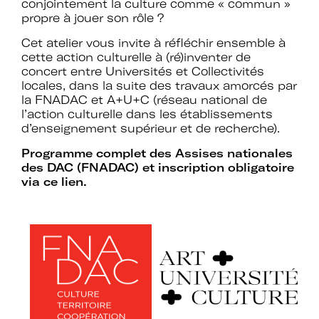
conjointement la culture comme « commun »
établissements.
propre à jouer son rôle ?
Cet atelier vous invite à réfléchir ensemble à
cette action culturelle à (ré)inventer de
concert entre Universités et Collectivités
Espace
locales, dans la suite des travaux amorcés par
Devenir adhérent
la FNADAC et A+U+C (réseau national de
adhérent
l’action culturelle dans les établissements
d’enseignement supérieur et de recherche).
Programme complet des Assises nationales
Identifiant ou e-mail
des DAC (FNADAC) et inscription obligatoire
via
ce lien.
Se souvenir de
Mot de passe
moi