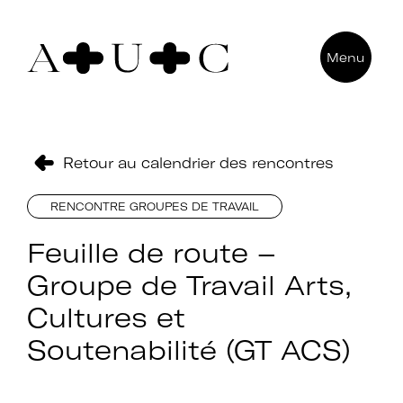
Pour nous contacter
Menu
Art + Université + Culture
Université Paris Nanterre – ACA2
200 avenue de la République
92000 Nanterre
Retour au calendrier des rencontres
RENCONTRE GROUPES DE TRAVAIL
Feuille de route –
Groupe de Travail Arts,
Cultures et
Soutenabilité (GT ACS)