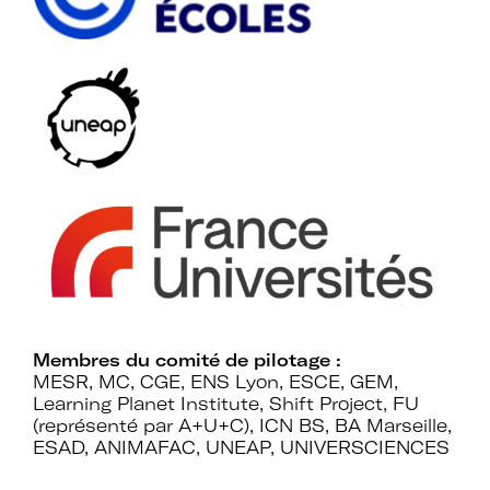
établissements.
Espace
Devenir adhérent
adhérent
Identifiant ou e-mail
Membres du comité de pilotage :
Se souvenir de
Mot de passe
MESR, MC, CGE, ENS Lyon, ESCE, GEM,
moi
Learning Planet Institute, Shift Project, FU
(représenté par A+U+C), ICN BS, BA Marseille,
ESAD, ANIMAFAC, UNEAP, UNIVERSCIENCES