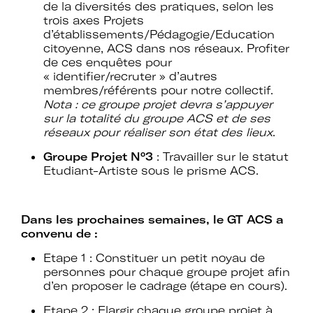
de la diversités des pratiques, selon les
trois axes Projets
d’établissements/Pédagogie/Education
Rejoignez le réseau A+U+C
citoyenne, ACS dans nos réseaux. Profiter
de ces enquêtes pour
« identifier/recruter » d’autres
membres/référents pour notre collectif.
Nota : ce groupe projet devra s’appuyer
Téléchargez le bulletin
sur la totalité du groupe ACS et de ses
réseaux pour réaliser son état des lieux
.
d'adhésion
Groupe Projet N°3
: Travailler sur le statut
Etudiant-Artiste sous le prisme ACS.
Dans les prochaines semaines, le GT ACS a
Adhérer à Art + Université + Culture,
convenu de :
c’est :
Etape 1 : Constituer un petit noyau de
personnes pour chaque groupe projet afin
d’en proposer le cadrage (étape en cours).
Bénéficier d’informations suivies et
Etape 2 : Elargir chaque groupe projet à