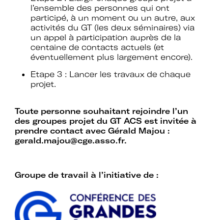
d’expertises sur l’action culturelle dans
l’ensemble des personnes qui ont
le cadre spécifique de l’enseignement
participé, à un moment ou un autre, aux
supérieur.
activités du GT (les deux séminaires) via
un appel à participation auprès de la
Profiter de temps de rencontre et
centaine de contacts actuels (et
d’échange avec les acteurs des
éventuellement plus largement encore).
politiques culturelles dans les
Etape 3 : Lancer les travaux de chaque
établissements et avec des
projet.
intervenants professionnels extérieurs.
Faire partie d’un réseau qui assure
Toute personne souhaitant rejoindre l’un
l’interface et le relais avec d’autres
des groupes projet du GT ACS est invitée à
réseaux professionnels, le ministère de
prendre contact avec Gérald Majou :
l’Enseignement supérieur et de la
gerald.majou@cge.asso.fr
.
Recherche, le ministère de la Culture
et France Universités.
Groupe de travail à l’initiative de :
Participer à des actions collectives qui
permettent de faire progresser la
connaissance et la mise en œuvre des
politiques culturelles dans les