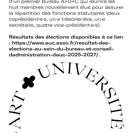
d’un premier Bureau A+U+C qui réunira les
d’expertises sur l’action culturelle dans
huit membres nouvellement élus pour assurer
le cadre spécifique de l’enseignement
la répartition des fonctions statutaires (deux
supérieur.
coprésident·e·s, un·e trésorier·ière, un·e
secrétaire, quatre vice-président·e·s).
Profiter de temps de rencontre et
d’échange avec les acteurs des
Résultats des élections disponibles à ce lien
politiques culturelles dans les
:
https://www.auc.asso.fr/resultat-des-
établissements et avec des
elections-au-sein-du-bureau-et-conseil-
intervenants professionnels extérieurs.
dadministration-dauc-2025-2027/
.
Faire partie d’un réseau qui assure
l’interface et le relais avec d’autres
réseaux professionnels, le ministère de
l’Enseignement supérieur et de la
Recherche, le ministère de la Culture
et France Universités.
Participer à des actions collectives qui
permettent de faire progresser la
connaissance et la mise en œuvre des
politiques culturelles dans les