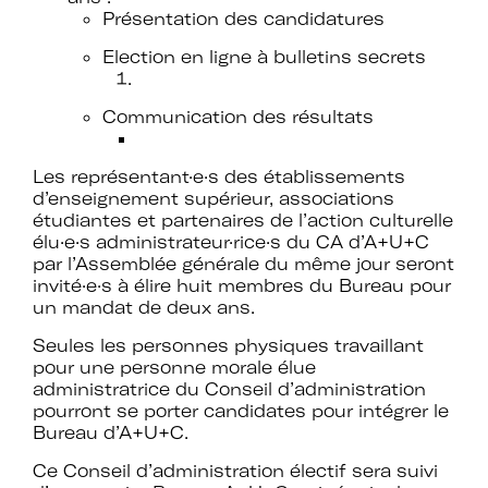
Présentation des candidatures
Election en ligne à bulletins secrets
Rejoignez le réseau A+U+C
Communication des résultats
Téléchargez le bulletin
Les représentant·e·s des établissements
d’enseignement supérieur, associations
étudiantes et partenaires de l’action culturelle
d'adhésion
élu·e·s administrateur·rice·s du CA d’A+U+C
par l’Assemblée générale du même jour seront
invité·e·s à élire huit membres du Bureau pour
un mandat de deux ans.
Seules les personnes physiques travaillant
Adhérer à Art + Université + Culture,
pour une personne morale élue
c’est :
administratrice du Conseil d’administration
pourront se porter candidates pour intégrer le
Bureau d’A+U+C.
Ce Conseil d’administration électif sera suivi
Bénéficier d’informations suivies et