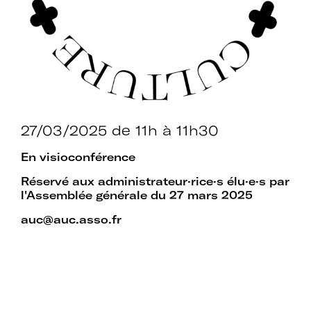
établissements.
Espace
Devenir adhérent
adhérent
27/03/2025
de 11h à 11h30
Identifiant ou e-mail
En visioconférence
Réservé aux administrateur·rice·s élu·e·s par
l'Assemblée générale du 27 mars 2025
auc@auc.asso.fr
Se souvenir de
Mot de passe
moi