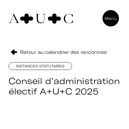
Pour nous contacter
Menu
Art + Université + Culture
Université Paris Nanterre – ACA2
200 avenue de la République
92000 Nanterre
Retour au calendrier des rencontres
INSTANCES STATUTAIRES
Conseil d’administration
électif A+U+C 2025