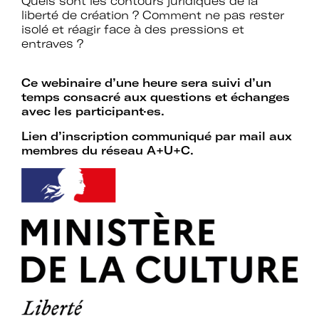
Quels sont les contours juridiques de la
d’expertises sur l’action culturelle dans
liberté de création ? Comment ne pas rester
le cadre spécifique de l’enseignement
isolé et réagir face à des pressions et
supérieur.
entraves ?
Profiter de temps de rencontre et
d’échange avec les acteurs des
Ce webinaire d’une heure sera suivi d’un
politiques culturelles dans les
temps consacré aux questions et échanges
établissements et avec des
avec les participant·es.
intervenants professionnels extérieurs.
Lien d’inscription communiqué par mail aux
membres du réseau A+U+C.
Faire partie d’un réseau qui assure
l’interface et le relais avec d’autres
réseaux professionnels, le ministère de
l’Enseignement supérieur et de la
Recherche, le ministère de la Culture
et France Universités.
Participer à des actions collectives qui
permettent de faire progresser la
connaissance et la mise en œuvre des
politiques culturelles dans les