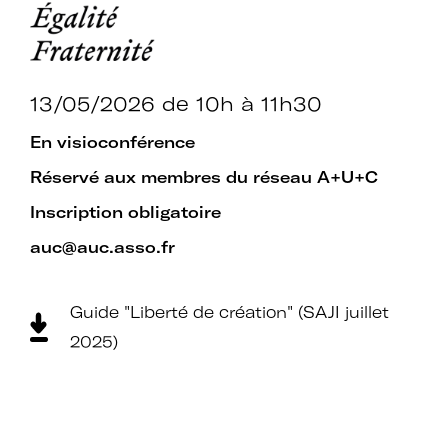
établissements.
13/05/2026
de 10h à 11h30
Espace
Devenir adhérent
En visioconférence
adhérent
Réservé aux membres du réseau A+U+C
Inscription obligatoire
Identifiant ou e-mail
auc@auc.asso.fr
Guide "Liberté de création" (SAJI juillet
Se souvenir de
2025)
Mot de passe
moi