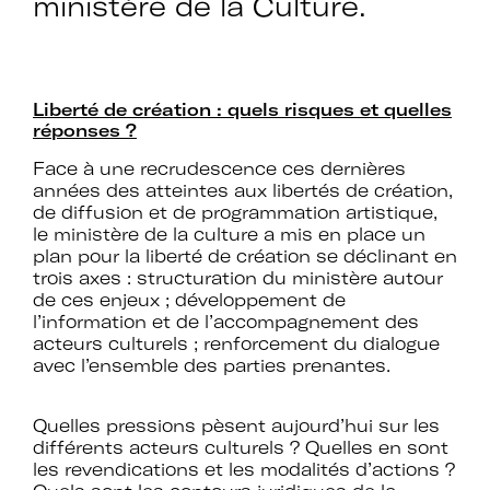
ministère de la Culture.
Rejoignez le réseau A+U+C
Liberté de création : quels risques et quelles
réponses ?
Face à une recrudescence ces dernières
Téléchargez le bulletin
années des atteintes aux libertés de création,
de diffusion et de programmation artistique,
d'adhésion
le ministère de la culture a mis en place un
plan pour la liberté de création se déclinant en
trois axes : structuration du ministère autour
de ces enjeux ; développement de
l’information et de l’accompagnement des
acteurs culturels ; renforcement du dialogue
Adhérer à Art + Université + Culture,
avec l’ensemble des parties prenantes.
c’est :
Quelles pressions pèsent aujourd’hui sur les
différents acteurs culturels ? Quelles en sont
les revendications et les modalités d’actions ?
Bénéficier d’informations suivies et