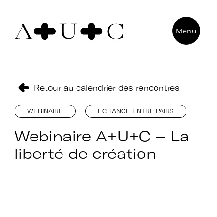
Pour nous contacter
Menu
Art + Université + Culture
Université Paris Nanterre – ACA2
200 avenue de la République
92000 Nanterre
Retour au calendrier des rencontres
WEBINAIRE
ECHANGE ENTRE PAIRS
Webinaire A+U+C – La
liberté de création