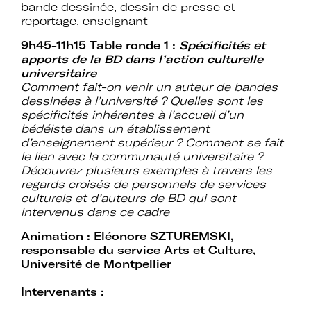
d’expertises sur l’action culturelle dans
bande dessinée, dessin de presse et
le cadre spécifique de l’enseignement
reportage, enseignant
supérieur.
9h45-11h15
Table ronde 1 :
Spécificités et
apports de la BD dans l’action culturelle
Profiter de temps de rencontre et
universitaire
d’échange avec les acteurs des
Comment fait-on venir un auteur de bandes
politiques culturelles dans les
dessinées à l’université ? Quelles sont les
établissements et avec des
spécificités inhérentes à l’accueil d’un
intervenants professionnels extérieurs.
bédéiste dans un établissement
d’enseignement supérieur ? Comment se fait
Faire partie d’un réseau qui assure
le lien avec la communauté universitaire ?
l’interface et le relais avec d’autres
Découvrez plusieurs exemples à travers les
réseaux professionnels, le ministère de
regards croisés de personnels de services
l’Enseignement supérieur et de la
culturels et d’auteurs de BD qui sont
Recherche, le ministère de la Culture
intervenus dans ce cadre
et France Universités.
Animation : Eléonore SZTUREMSKI,
responsable du service Arts et Culture,
Participer à des actions collectives qui
Université de Montpellier
permettent de faire progresser la
connaissance et la mise en œuvre des
Intervenants :
politiques culturelles dans les