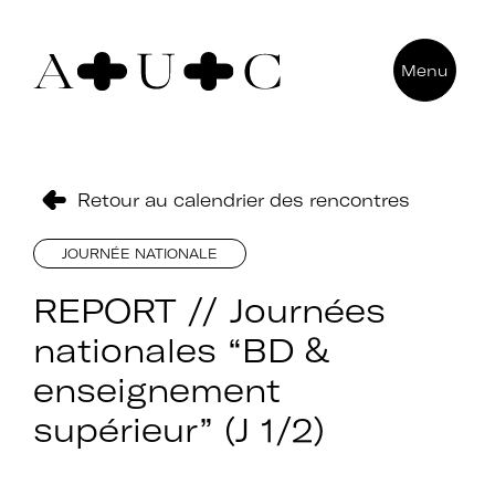
Pour nous contacter
Menu
Art + Université + Culture
Université Paris Nanterre – ACA2
200 avenue de la République
92000 Nanterre
Retour au calendrier des rencontres
JOURNÉE NATIONALE
REPORT // Journées
nationales “BD &
enseignement
supérieur” (J 1/2)