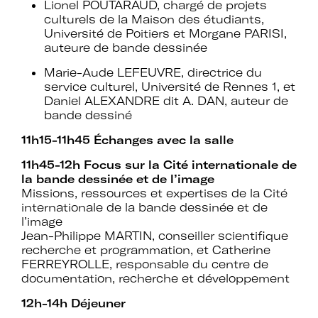
établissements.
Lionel POUTARAUD, chargé de projets
culturels de la Maison des étudiants,
Université de Poitiers et Morgane PARISI,
auteure de bande dessinée
Marie-Aude LEFEUVRE, directrice du
Espace
service culturel, Université de Rennes 1, et
Devenir adhérent
Daniel ALEXANDRE dit A. DAN, auteur de
adhérent
bande dessiné
11h15-11h45
Échanges avec la salle
Identifiant ou e-mail
11h45-12h Focus sur la Cité internationale de
la bande dessinée et de l’image
Missions, ressources et expertises de la Cité
internationale de la bande dessinée et de
l’image
Se souvenir de
Jean-Philippe MARTIN, conseiller scientifique
Mot de passe
recherche et programmation, et Catherine
moi
FERREYROLLE, responsable du centre de
documentation, recherche et développement
12h-14h Déjeuner