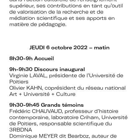
supérieur, ses contributions en tant qu’outil
de valorisation de la recherche et de
médiation scientifique et ses apports en
Rejoignez le réseau A+U+C
matière de pédagogie.
JEUDI 6 octobre 2022 – matin
Téléchargez le bulletin
8h30-9h Accueil
d'adhésion
9h-9h30
Discours inaugural
Virginie LAVAL, présidente de l’Université de
Poitiers
Olivier KAHN, coprésident du réseau national
Art + Université + Culture
Adhérer à Art + Université + Culture,
9h30-9h45 Grands témoins
c’est :
Frédéric CHAUVAUD, professeur d’histoire
contemporaine, laboratoire Criham, Université
de Poitiers, responsable scientifique du
3RBDNA
Bénéficier d’informations suivies et
Dominique MEYER dit Bearboz, auteur de