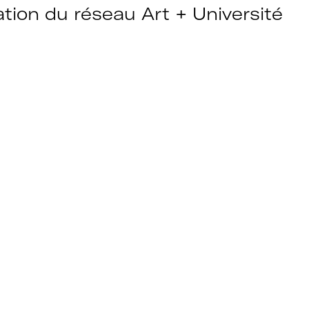
tion du réseau Art + Université
au
Adhérer à Art