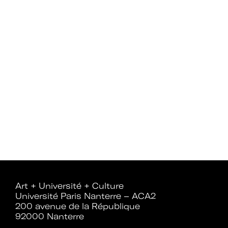
A+U+C
Téléchargez le b
d'adhésion
Art + Université + Culture
Université Paris Nanterre – ACA2
200 avenue de la République
92000 Nanterre