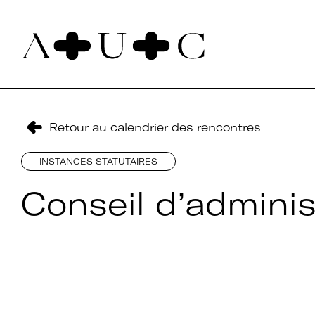
Pour nous contacter
Art + Université + Culture
Université Paris Nanterre – ACA2
Retour au calendrier des rencontres
200 avenue de la République
92000 Nanterre
INSTANCES STATUTAIRES
Conseil d’admini