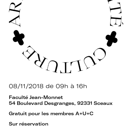
Rejoignez le réseau A+U+C
Téléchargez le bulletin
d'adhésion
08/11/2018
de 09h à 16h
Faculté Jean-Monnet
Adhérer à Art + Université + Culture,
54 Boulevard Desgranges, 92331 Sceaux
c’est :
Gratuit pour les membres A+U+C
Sur réservation
Bénéficier d’informations suivies et