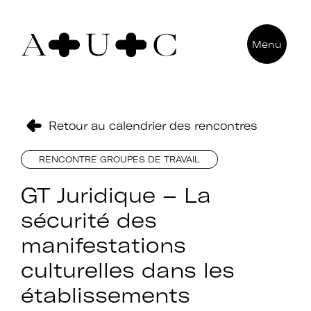
Pour nous contacter
Menu
Art + Université + Culture
Université Paris Nanterre – ACA2
200 avenue de la République
92000 Nanterre
Retour au calendrier des rencontres
RENCONTRE GROUPES DE TRAVAIL
GT Juridique – La
sécurité des
manifestations
culturelles dans les
établissements