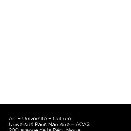
d’expertises sur l’action culturelle dans
le cadre spécifique de l’enseignement
supérieur.
Profiter de temps de rencontre et
d’échange avec les acteurs des
politiques culturelles dans les
établissements et avec des
intervenants professionnels extérieurs.
Faire partie d’un réseau qui assure
l’interface et le relais avec d’autres
réseaux professionnels, le ministère de
l’Enseignement supérieur et de la
Recherche, le ministère de la Culture
et France Universités.
Participer à des actions collectives qui
permettent de faire progresser la
Art + Université + Culture
connaissance et la mise en œuvre des
Université Paris Nanterre – ACA2
politiques culturelles dans les
200 avenue de la République