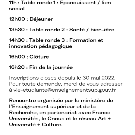
d’expertises sur l’action culturelle dans
11h : Table ronde 1 : Epanouissent / lien
le cadre spécifique de l’enseignement
social
supérieur.
12h00 : Déjeuner
Profiter de temps de rencontre et
13h30 : Table ronde 2 : Santé / bien-être
d’échange avec les acteurs des
14h30 : Table ronde 3 : Formation et
politiques culturelles dans les
innovation pédagogique
établissements et avec des
intervenants professionnels extérieurs.
16h00 : Clôture
16h20 : Fin de
la journée
Faire partie d’un réseau qui assure
l’interface et le relais avec d’autres
Inscriptions closes depuis le 30 mai 2022.
réseaux professionnels, le ministère de
Pour toute demande, merci de vous adresser
l’Enseignement supérieur et de la
à
vie-etudiante@enseignementsup.gouv.fr
.
Recherche, le ministère de la Culture
et France Universités.
Rencontre organisée par le ministère de
l’Enseignement supérieur et de la
Recherche
, en partenariat avec France
Participer à des actions collectives qui
Universités, le Cnous et le réseau Art +
permettent de faire progresser la
Université + Culture.
connaissance et la mise en œuvre des
politiques culturelles dans les