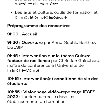
santé et du bien-être
Les arts et culture, outils de formation et
Rejoignez le réseau A+U+C
d’innovation pédagogique
Préprogramme des rencontres
9h00 : Accueil
Téléchargez le bulletin
9h30 : Ouverture
par Anne-Sophie Barthez,
DGESIP
d'adhésion
9h45 : Intervention sur le thème Culture,
facteur de résilience
par Christian Guinchard,
maître de conférence à l’Université de
Franche-Comté
10h15 : Intervention(s) conditions de vie des
Adhérer à Art + Université + Culture,
étudiants
c’est :
10h55 : Visionnage vidéo-reportage JECES
2022 :
l’action culturelle dans les
établissements de formation
Bénéficier d’informations suivies et