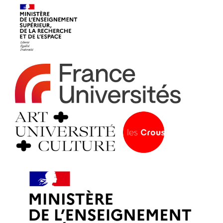
établissements.
Espace
Devenir adhérent
adhérent
Identifiant ou e-mail
Se souvenir de
Mot de passe
moi