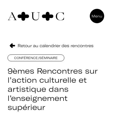
Pour nous contacter
Menu
Art + Université + Culture
Université Paris Nanterre – ACA2
200 avenue de la République
92000 Nanterre
Retour au calendrier des rencontres
CONFÉRENCE/SÉMINAIRE
9èmes Rencontres sur
l’action culturelle et
artistique dans
l’enseignement
supérieur