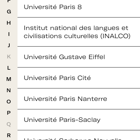
F
Université Paris 8
G
H
Institut national des langues et
I
civilisations culturelles (INALCO)
J
Université Gustave Eiffel
K
L
Université Paris Cité
M
N
Université Paris Nanterre
O
P
Université Paris-Saclay
Q
R