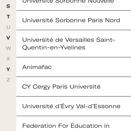
Université Sorbonne Nouvelle
S
T
Rejoignez le réseau A+U+C
Université Sorbonne Paris Nord
U
V
Université de Versailles Saint-
Quentin-en-Yvelines
Téléchargez le bulletin
W
X
d'adhésion
Animafac
Y
Z
CY Cergy Paris Université
Adhérer à Art + Université + Culture,
c’est :
Université d’Évry Val-d’Essonne
Federation For Education in
Bénéficier d’informations suivies et