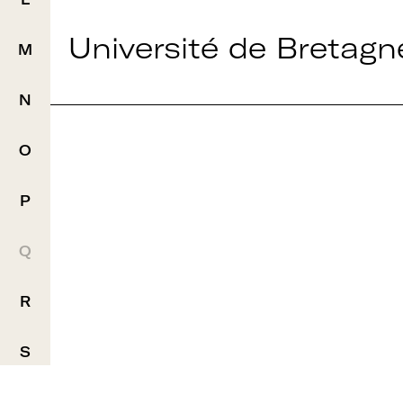
A+U+C
Université de Bretagn
M
N
Téléchargez le b
O
d'adhésion
P
Q
R
S
T