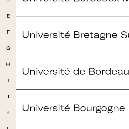
E
Université Bretagne 
F
G
H
Université de Bordea
I
J
Université Bourgogne
K
Rejoignez le rése
L