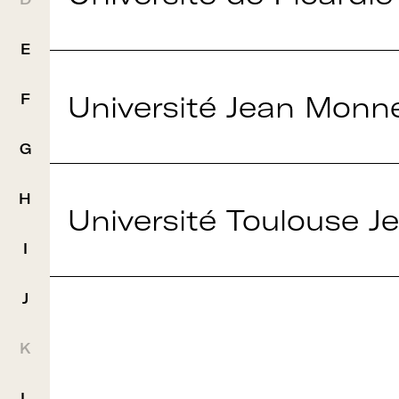
E
Université Jean Monne
F
G
H
Université Toulouse J
I
J
K
Rejoignez le rése
L