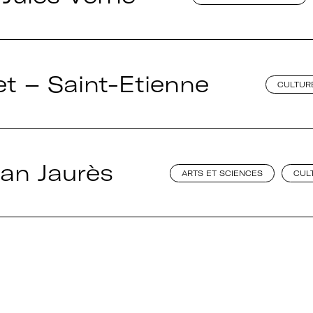
t – Saint-Etienne
CULTURE
ean Jaurès
ARTS ET SCIENCES
CUL
au
Adhérer à Art