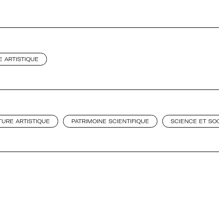
 ARTISTIQUE
TURE ARTISTIQUE
PATRIMOINE SCIENTIFIQUE
SCIENCE ET SO
 + Université + Culture, c’est :