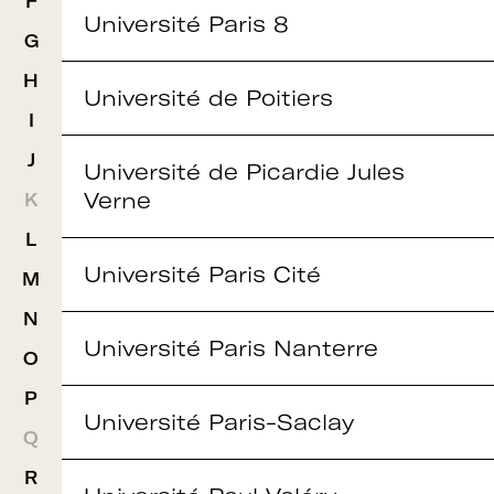
F
Université Paris 8
G
H
Université de Poitiers
I
J
Université de Picardie Jules
Verne
K
L
Université Paris Cité
M
N
Université Paris Nanterre
O
P
Université Paris-Saclay
Q
R