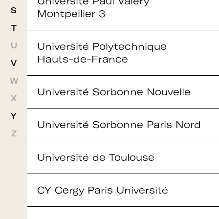
Université Paul Valéry
S
Montpellier 3
T
Rejoignez le réseau A+U+C
Université Polytechnique
U
Hauts-de-France
V
Téléchargez le bulletin
W
Université Sorbonne Nouvelle
X
d'adhésion
Y
Université Sorbonne Paris Nord
Z
Université de Toulouse
Adhérer à Art + Université + Culture,
c’est :
CY Cergy Paris Université
Bénéficier d’informations suivies et