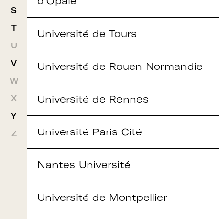
d’Opale
S
T
Rejoignez le réseau A+U+C
Université de Tours
U
V
Université de Rouen Normandie
Téléchargez le bulletin
W
Université de Rennes
X
d'adhésion
Y
Université Paris Cité
Z
Adhérer à Art + Université + Culture,
Nantes Université
c’est :
Université de Montpellier
Bénéficier d’informations suivies et