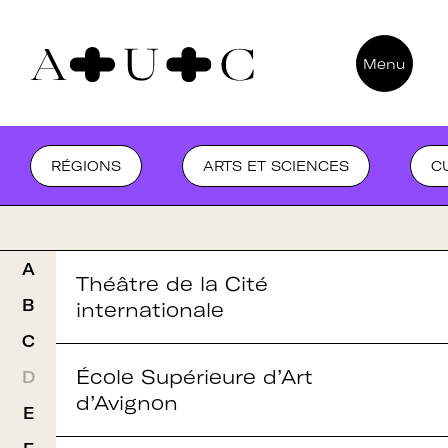
Pour nous contacter
Menu
Art + Université + Culture
Catégorie :
Université Paris Nanterre – ACA2
200 avenue de la République
AUVERGNE-RHÔNE-ALPES
BOURGOGN
RÉGIONS
ARTS ET SCIENCES
C
Arts
92000 Nanterre
et
sciences
A
Théâtre de la Cité
B
internationale
C
École Supérieure d’Art
D
d’Avignon
E