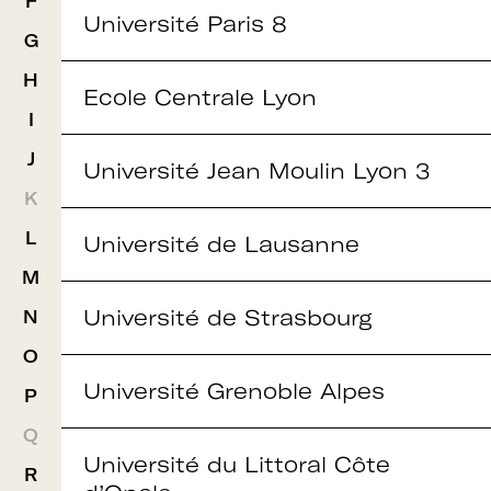
F
Université Paris 8
G
H
Ecole Centrale Lyon
I
J
Université Jean Moulin Lyon 3
K
L
Université de Lausanne
M
Université de Strasbourg
N
O
Université Grenoble Alpes
P
Q
Université du Littoral Côte
R