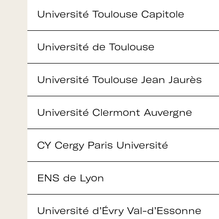
établissements.
Université Toulouse Capitole
Université de Toulouse
Espace
Devenir adhérent
adhérent
Université Toulouse Jean Jaurès
Identifiant ou e-mail
Université Clermont Auvergne
CY Cergy Paris Université
Se souvenir de
Mot de passe
moi
ENS de Lyon
Université d’Évry Val-d’Essonne