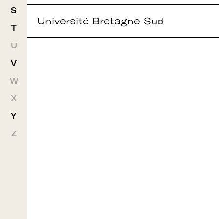
S
Université Bretagne Sud
T
Rejoignez le réseau A+U+C
U
V
Téléchargez le bulletin
W
X
d'adhésion
Y
Z
Adhérer à Art + Université + Culture,
c’est :
Bénéficier d’informations suivies et