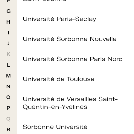
F
G
Université Paris-Saclay
H
I
Université Sorbonne Nouvelle
J
K
Université Sorbonne Paris Nord
L
M
Université de Toulouse
N
O
Université de Versailles Saint-
Quentin-en-Yvelines
P
Q
Sorbonne Université
R