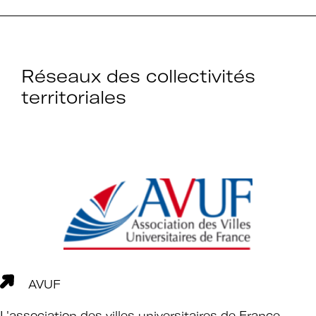
établissements.
Réseaux des collectivités
Espace
territoriales
Devenir adhérent
adhérent
Identifiant ou e-mail
Se souvenir de
Mot de passe
moi
AVUF
L'association des villes universitaires de France