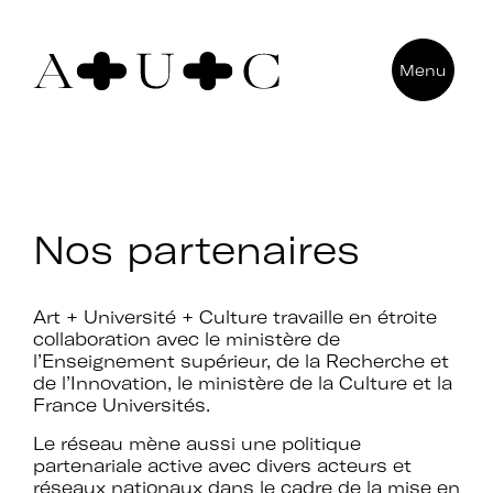
Pour nous contacter
Menu
Art + Université + Culture
Université Paris Nanterre – ACA2
200 avenue de la République
92000 Nanterre
Nos partenaires
Art + Université + Culture travaille en étroite
collaboration avec le ministère de
l’Enseignement supérieur, de la Recherche et
de l’Innovation, le ministère de la Culture et la
France Universités.
Le réseau mène aussi une politique
partenariale active avec divers acteurs et
réseaux nationaux dans le cadre de la mise en