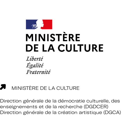
d’expertises sur l’action culturelle dans
le cadre spécifique de l’enseignement
supérieur.
Profiter de temps de rencontre et
d’échange avec les acteurs des
politiques culturelles dans les
établissements et avec des
intervenants professionnels extérieurs.
Faire partie d’un réseau qui assure
l’interface et le relais avec d’autres
réseaux professionnels, le ministère de
l’Enseignement supérieur et de la
Recherche, le ministère de la Culture
MINISTÈRE DE LA CULTURE
et France Universités.
Direction générale de la démocratie culturelle, des
enseignements et de la recherche (DGDCER)
Participer à des actions collectives qui
Direction générale de la création artistique (DGCA)
permettent de faire progresser la
connaissance et la mise en œuvre des
politiques culturelles dans les