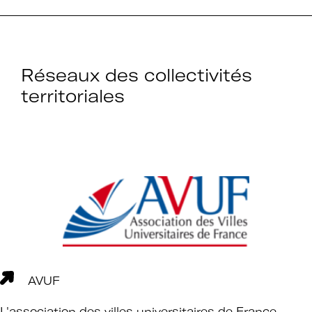
établissements.
Réseaux des collectivités
Espace
territoriales
Devenir adhérent
adhérent
Identifiant ou e-mail
Se souvenir de
Mot de passe
moi
AVUF
L'association des villes universitaires de France