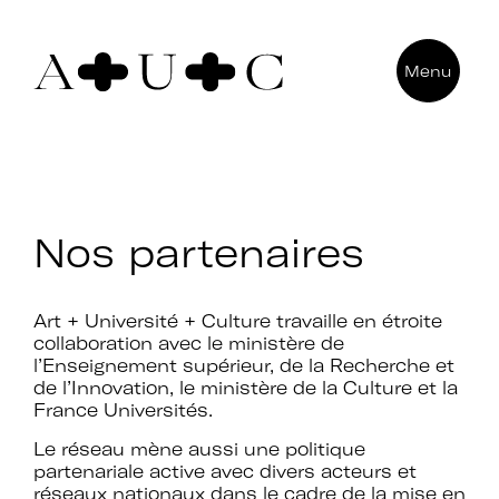
Pour nous contacter
Menu
Art + Université + Culture
Université Paris Nanterre – ACA2
200 avenue de la République
92000 Nanterre
Nos partenaires
Art + Université + Culture travaille en étroite
collaboration avec le ministère de
l’Enseignement supérieur, de la Recherche et
de l’Innovation, le ministère de la Culture et la
France Universités.
Le réseau mène aussi une politique
partenariale active avec divers acteurs et
réseaux nationaux dans le cadre de la mise en