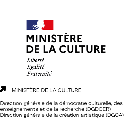
d’expertises sur l’action culturelle dans
le cadre spécifique de l’enseignement
supérieur.
Profiter de temps de rencontre et
d’échange avec les acteurs des
politiques culturelles dans les
établissements et avec des
intervenants professionnels extérieurs.
Faire partie d’un réseau qui assure
l’interface et le relais avec d’autres
réseaux professionnels, le ministère de
l’Enseignement supérieur et de la
Recherche, le ministère de la Culture
MINISTÈRE DE LA CULTURE
et France Universités.
Direction générale de la démocratie culturelle, des
enseignements et de la recherche (DGDCER)
Participer à des actions collectives qui
Direction générale de la création artistique (DGCA)
permettent de faire progresser la
connaissance et la mise en œuvre des
politiques culturelles dans les