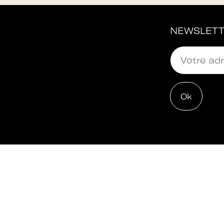
NEWSLET
au
Adhérer à Art