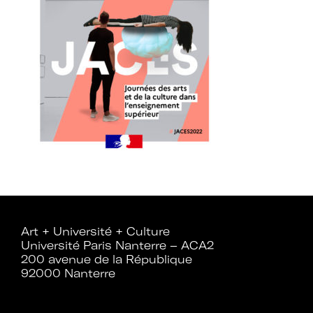
Art + Université + Culture
Université Paris Nanterre – ACA2
200 avenue de la République
92000 Nanterre
Rejoignez le rése