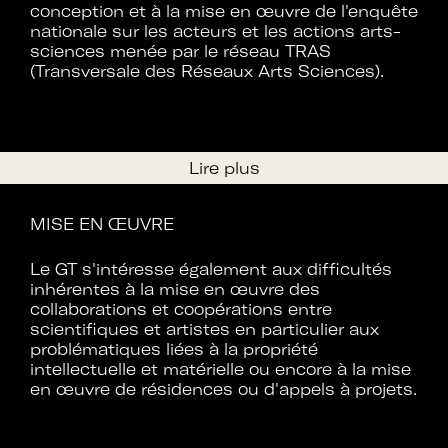
conception et à la mise en œuvre de l'enquête
nationale sur les acteurs et les actions arts-
sciences menée par le réseau TRAS
Rejoignez le réseau A+U+C
(Transversale des Réseaux Arts Sciences).
Téléchargez le bulletin
Lire plus
RESPONSABLE.S
d'adhésion
Christine Paillard
MISE EN ŒUVRE
PUBLICATIONS
Le GT s'intéresse également aux difficultés
inhérentes à la mise en œuvre des
Art Université Culture + présence des artistes
collaborations et coopérations entre
scientifiques et artistes en particulier aux
Adhérer à Art + Université + Culture,
RESSOURCES
problématiques liées à la propriété
c’est :
intellectuelle et matérielle ou encore à la mise
Carte mentale "arts et sciences"
en œuvre de résidences ou d'appels à projets.
Résultats de l'enquête sur les acteurs et les
Bénéficier d’informations suivies et
actions arts-sciences en Occitanie