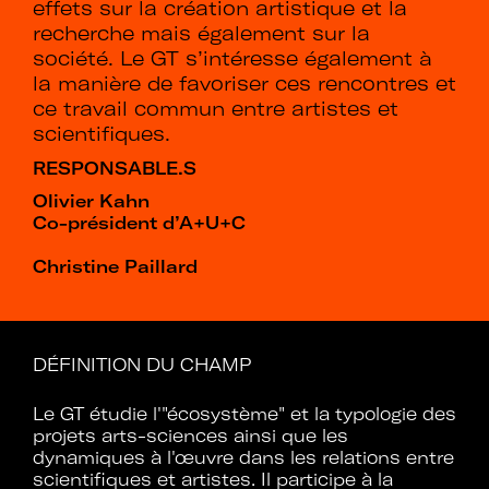
effets sur la création artistique et la
recherche mais également sur la
société. Le GT s’intéresse également à
la manière de favoriser ces rencontres et
ce travail commun entre artistes et
scientifiques.
RESPONSABLE.S
Olivier Kahn
Co-président d’A+U+C
Christine Paillard
DÉFINITION DU CHAMP
Le GT étudie l'"écosystème" et la typologie des
projets arts-sciences ainsi que les
dynamiques à l'œuvre dans les relations entre
scientifiques et artistes. Il participe à la