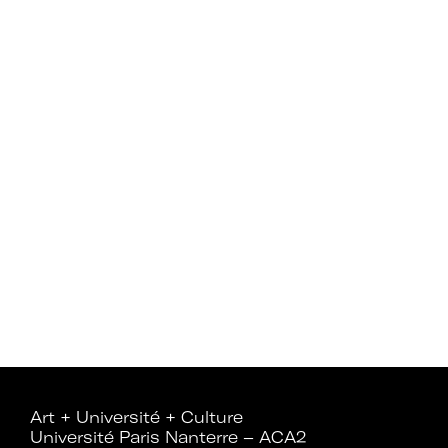
Rejoignez le réseau A+U+C
Téléchargez le bulletin
d'adhésion
Adhérer à Art + Université + Culture,
c’est :
Art + Université + Culture
Bénéficier d’informations suivies et
Université Paris Nanterre – ACA2