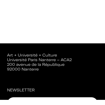
Rejoignez le réseau A+U+C
Téléchargez le bulletin
d'adhésion
Art + Université + Culture
Université Paris Nanterre – ACA2
200 avenue de la République
92000 Nanterre
Adhérer à Art + Université + Culture,
c’est :
NEWSLETTER
Bénéficier d’informations suivies et