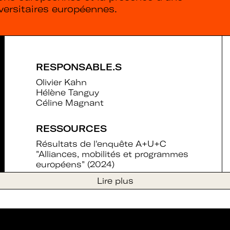
iversitaires européennes.
RESPONSABLE.S
Olivier Kahn
Hélène Tanguy
Céline Magnant
RESSOURCES
Résultats de l'enquête A+U+C
"Alliances, mobilités et programmes
européens" (2024)
Lire plus
au
Adhérer à Art