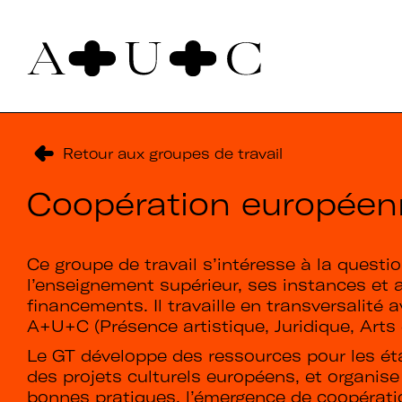
Pour nous contacter
Art + Université + Culture
Retour aux groupes de travail
Université Paris Nanterre – ACA2
200 avenue de la République
Coopération européen
92000 Nanterre
Ce groupe de travail s’intéresse à la quest
l’enseignement supérieur, ses instances et
financements. Il travaille en transversalité 
A+U+C (Présence artistique, Juridique, Arts
Le GT développe des ressources pour les éta
des projets culturels européens, et organise
bonnes pratiques, l’émergence de coopérati