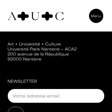
Pour nous contacter
Menu
Art + Université + Culture
Université Paris Nanterre – ACA2
200 avenue de la République
Art + Université + Culture
92000 Nanterre
Université Paris Nanterre – ACA2
200 avenue de la République
92000 Nanterre
NEWSLETTER