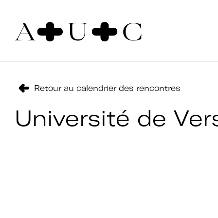
Pour nous contacter
Art + Université + Culture
Université Paris Nanterre – ACA2
Retour au calendrier des rencontres
200 avenue de la République
92000 Nanterre
Université de Ver