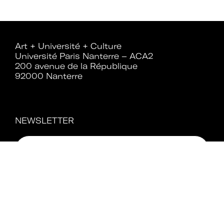
Rejoignez le réseau A+U+C
Art + Université + Culture
Université Paris Nanterre – ACA2
200 avenue de la République
92000 Nanterre
Téléchargez le bulletin
d'adhésion
NEWSLETTER
Adhérer à Art + Université + Culture,
c’est :
Bénéficier d’informations suivies et