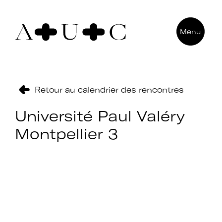
Pour nous contacter
Menu
Art + Université + Culture
Université Paris Nanterre – ACA2
200 avenue de la République
92000 Nanterre
Retour au calendrier des rencontres
Université Paul Valéry
Montpellier 3