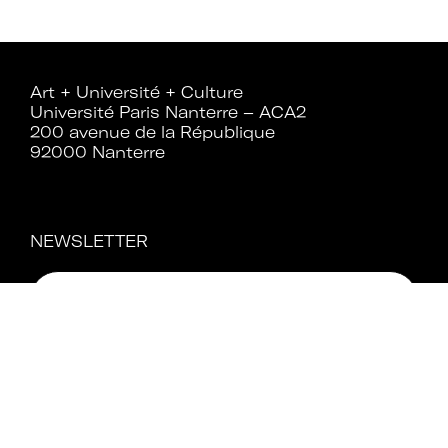
Rejoignez le réseau A+U+C
Art + Université + Culture
Université Paris Nanterre – ACA2
200 avenue de la République
92000 Nanterre
Téléchargez le bulletin
d'adhésion
NEWSLETTER
Adhérer à Art + Université + Culture,
c’est :
Bénéficier d’informations suivies et