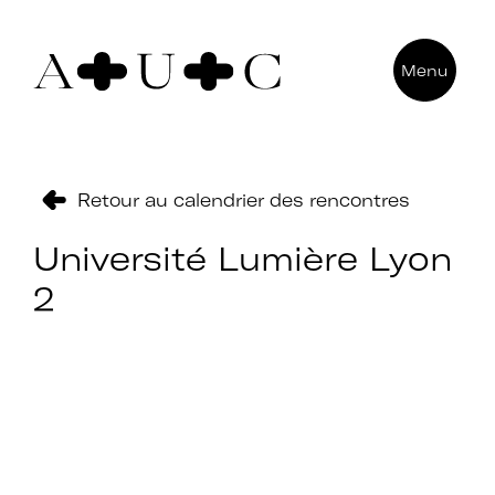
Pour nous contacter
Menu
Art + Université + Culture
Université Paris Nanterre – ACA2
200 avenue de la République
92000 Nanterre
Retour au calendrier des rencontres
Université Lumière Lyon
2