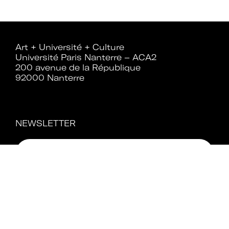
Rejoignez le réseau A+U+C
Art + Université + Culture
Université Paris Nanterre – ACA2
200 avenue de la République
92000 Nanterre
Téléchargez le bulletin
d'adhésion
NEWSLETTER
Adhérer à Art + Université + Culture,
c’est :
Bénéficier d’informations suivies et