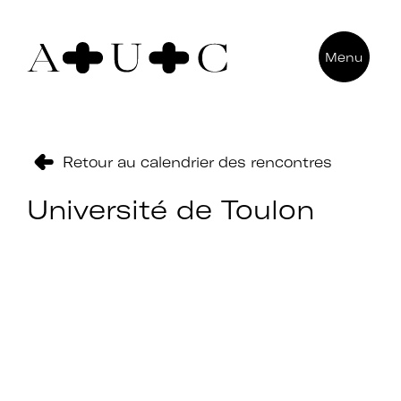
Pour nous contacter
Menu
Art + Université + Culture
Université Paris Nanterre – ACA2
200 avenue de la République
92000 Nanterre
Retour au calendrier des rencontres
Université de Toulon