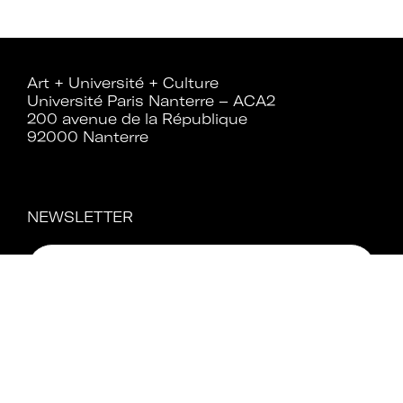
Rejoignez le réseau A+U+C
Art + Université + Culture
Université Paris Nanterre – ACA2
200 avenue de la République
92000 Nanterre
Téléchargez le bulletin
d'adhésion
NEWSLETTER
Adhérer à Art + Université + Culture,
c’est :
Bénéficier d’informations suivies et