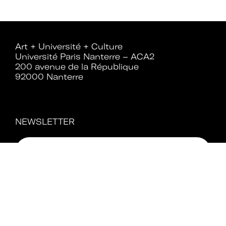
Rejoignez le réseau A+U+C
Art + Université + Culture
Université Paris Nanterre – ACA2
200 avenue de la République
92000 Nanterre
Téléchargez le bulletin
d'adhésion
NEWSLETTER
Adhérer à Art + Université + Culture,
c’est :
Bénéficier d’informations suivies et