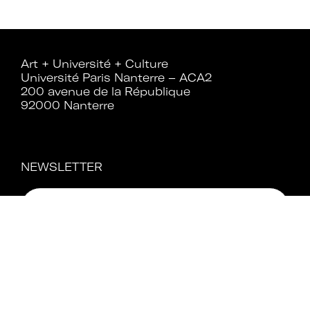
Rejoignez le réseau A+U+C
Art + Université + Culture
Université Paris Nanterre – ACA2
200 avenue de la République
92000 Nanterre
Téléchargez le bulletin
d'adhésion
NEWSLETTER
Adhérer à Art + Université + Culture,
c’est :
Bénéficier d’informations suivies et