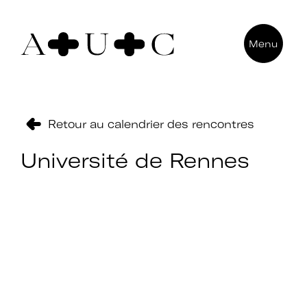
Pour nous contacter
Menu
Art + Université + Culture
Université Paris Nanterre – ACA2
200 avenue de la République
92000 Nanterre
Retour au calendrier des rencontres
Université de Rennes