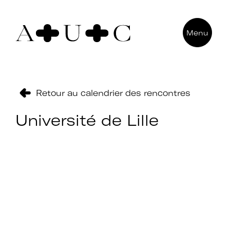
Pour nous contacter
Menu
Art + Université + Culture
Université Paris Nanterre – ACA2
200 avenue de la République
92000 Nanterre
Retour au calendrier des rencontres
Université de Lille