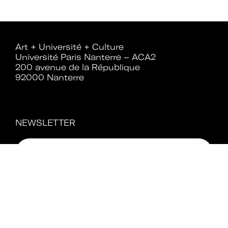
Rejoignez le réseau A+U+C
Art + Université + Culture
Université Paris Nanterre – ACA2
200 avenue de la République
92000 Nanterre
Téléchargez le bulletin
d'adhésion
NEWSLETTER
Adhérer à Art + Université + Culture,
c’est :
Bénéficier d’informations suivies et