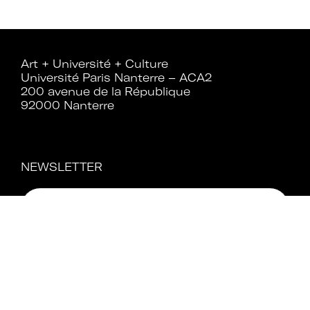
Rejoignez le réseau A+U+C
Art + Université + Culture
Université Paris Nanterre – ACA2
200 avenue de la République
92000 Nanterre
Téléchargez le bulletin
d'adhésion
NEWSLETTER
Adhérer à Art + Université + Culture,
c’est :
Bénéficier d’informations suivies et