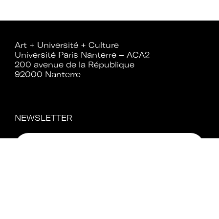
Rejoignez le réseau A+U+C
Art + Université + Culture
Université Paris Nanterre – ACA2
200 avenue de la République
92000 Nanterre
Téléchargez le bulletin
d'adhésion
NEWSLETTER
Adhérer à Art + Université + Culture,
c’est :
Bénéficier d’informations suivies et