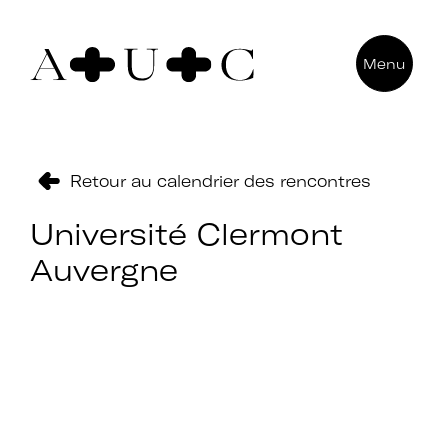
Pour nous contacter
Menu
Art + Université + Culture
Université Paris Nanterre – ACA2
200 avenue de la République
92000 Nanterre
Retour au calendrier des rencontres
Université Clermont
Auvergne