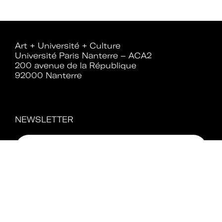
Rejoignez le réseau A+U+C
Art + Université + Culture
Université Paris Nanterre – ACA2
200 avenue de la République
92000 Nanterre
Téléchargez le bulletin
d'adhésion
NEWSLETTER
Adhérer à Art + Université + Culture,
c’est :
Bénéficier d’informations suivies et