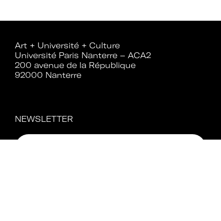
Rejoignez le réseau A+U+C
Art + Université + Culture
Université Paris Nanterre – ACA2
200 avenue de la République
92000 Nanterre
Téléchargez le bulletin
d'adhésion
NEWSLETTER
Adhérer à Art + Université + Culture,
c’est :
Bénéficier d’informations suivies et