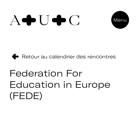
Pour nous contacter
Menu
Art + Université + Culture
Université Paris Nanterre – ACA2
200 avenue de la République
92000 Nanterre
Retour au calendrier des rencontres
Federation For
Education in Europe
(FEDE)