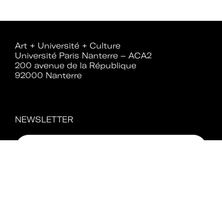
Rejoignez le réseau A+U+C
Art + Université + Culture
Université Paris Nanterre – ACA2
200 avenue de la République
92000 Nanterre
Téléchargez le bulletin
d'adhésion
NEWSLETTER
Adhérer à Art + Université + Culture,
c’est :
Bénéficier d’informations suivies et