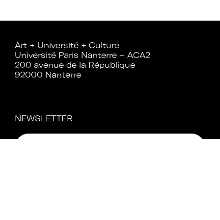
Rejoignez le réseau A+U+C
Art + Université + Culture
Université Paris Nanterre – ACA2
200 avenue de la République
92000 Nanterre
Téléchargez le bulletin
d'adhésion
NEWSLETTER
Adhérer à Art + Université + Culture,
c’est :
Bénéficier d’informations suivies et