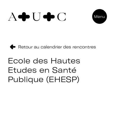
Pour nous contacter
Menu
Art + Université + Culture
Université Paris Nanterre – ACA2
200 avenue de la République
92000 Nanterre
Retour au calendrier des rencontres
Ecole des Hautes
Etudes en Santé
Publique (EHESP)