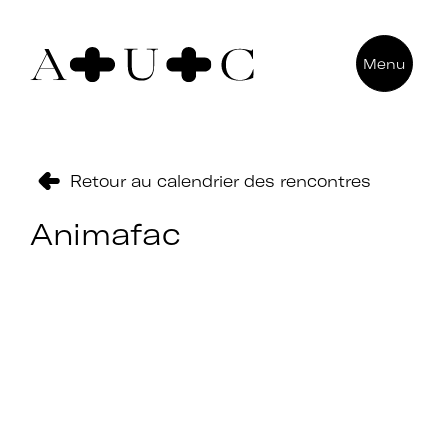
Pour nous contacter
Menu
Art + Université + Culture
Université Paris Nanterre – ACA2
200 avenue de la République
92000 Nanterre
Retour au calendrier des rencontres
Animafac