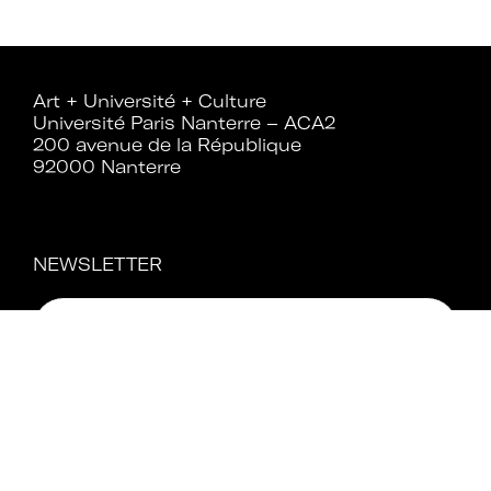
Rejoignez le réseau A+U+C
Art + Université + Culture
Université Paris Nanterre – ACA2
200 avenue de la République
92000 Nanterre
Téléchargez le bulletin
d'adhésion
NEWSLETTER
Adhérer à Art + Université + Culture,
c’est :
Bénéficier d’informations suivies et