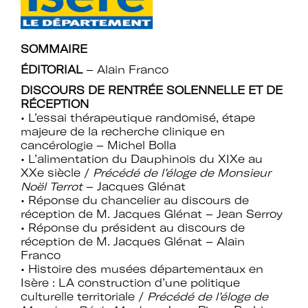
établissements.
SOMMAIRE
ÉDITORIAL
– Alain Franco
Espace
DISCOURS DE RENTRÉE SOLENNELLE ET DE
Devenir adhérent
adhérent
RÉCEPTION
• L’essai thérapeutique randomisé, étape
majeure de la recherche clinique en
cancérologie – Michel Bolla
Identifiant ou e-mail
• L’alimentation du Dauphinois du XIXe au
XXe siècle /
Précédé de l’éloge de Monsieur
Noël Terrot
– Jacques Glénat
• Réponse du chancelier au discours de
réception de M. Jacques Glénat – Jean Serroy
Se souvenir de
• Réponse du président au discours de
Mot de passe
réception de M. Jacques Glénat – Alain
moi
Franco
• Histoire des musées départementaux en
Isère : LA construction d’une politique
culturelle territoriale /
Précédé de l’éloge de