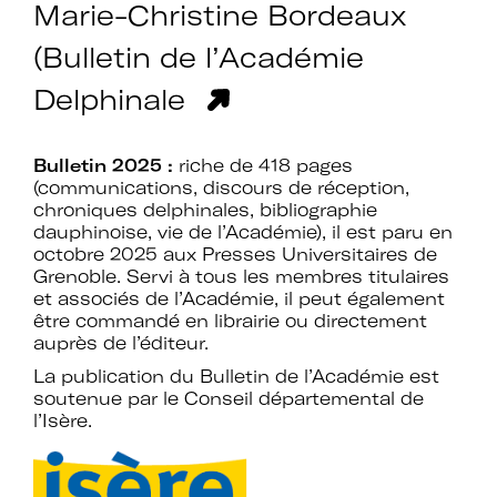
d’expertises sur l’action culturelle dans
Marie-Christine Bordeaux
le cadre spécifique de l’enseignement
supérieur.
(Bulletin de l’Académie
Delphinale
Profiter de temps de rencontre et
d’échange avec les acteurs des
politiques culturelles dans les
Bulletin 2025 :
riche de 418 pages
établissements et avec des
(communications, discours de réception,
intervenants professionnels extérieurs.
chroniques delphinales, bibliographie
dauphinoise, vie de l’Académie), il est paru en
Faire partie d’un réseau qui assure
octobre 2025 aux
Presses Universitaires de
l’interface et le relais avec d’autres
Grenoble
. Servi à tous les membres titulaires
réseaux professionnels, le ministère de
et associés de l’Académie, il peut également
l’Enseignement supérieur et de la
être commandé en librairie ou directement
Recherche, le ministère de la Culture
auprès de l’éditeur.
et France Universités.
La publication du Bulletin de l’Académie est
soutenue par le Conseil départemental de
Participer à des actions collectives qui
l’Isère.
permettent de faire progresser la
connaissance et la mise en œuvre des
politiques culturelles dans les