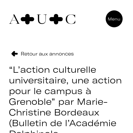
Pour nous contacter
Menu
Art + Université + Culture
Université Paris Nanterre – ACA2
200 avenue de la République
92000 Nanterre
Retour aux annonces
“L’action culturelle
universitaire, une action
pour le campus à
Grenoble” par Marie-
Christine Bordeaux
(Bulletin de l’Académie