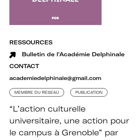
Rejoignez le réseau A+U+C
RESSOURCES
Téléchargez le bulletin
Bulletin de l'Académie Delphinale
d'adhésion
CONTACT
academiedelphinale@gmail.com
MEMBRE DU RÉSEAU
PUBLICATION
Adhérer à Art + Université + Culture,
“L’action culturelle
c’est :
universitaire, une action pour
le campus à Grenoble” par
Bénéficier d’informations suivies et