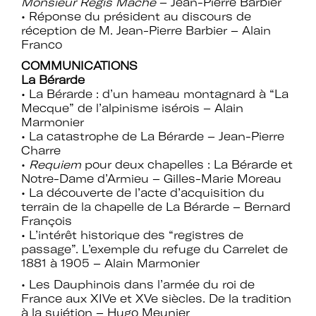
Monsieur Régis Mache
– Jean-Pierre Barbier
Mot de passe oublié ?
• Réponse du président au discours de
réception de M. Jean-Pierre Barbier – Alain
Franco
COMMUNICATIONS
La Bérarde
• La Bérarde : d’un hameau montagnard à “La
Mecque” de l’alpinisme isérois – Alain
Marmonier
• La catastrophe de La Bérarde – Jean-Pierre
Charre
•
Requiem
pour deux chapelles : La Bérarde et
Notre-Dame d’Armieu – Gilles-Marie Moreau
• La découverte de l’acte d’acquisition du
terrain de la chapelle de La Bérarde – Bernard
François
• L’intérêt historique des “registres de
passage”. L’exemple du refuge du Carrelet de
1881 à 1905 – Alain Marmonier
• Les Dauphinois dans l’armée du roi de
France aux XIVe et XVe siècles. De la tradition
à la sujétion – Hugo Meunier