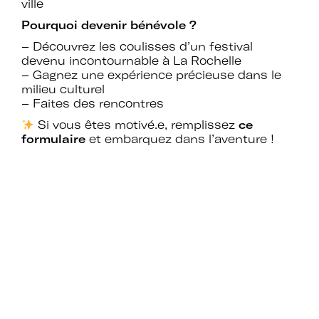
d’expertises sur l’action culturelle dans
ville
le cadre spécifique de l’enseignement
Pourquoi devenir bénévole ?
supérieur.
– Découvrez les coulisses d’un festival
devenu incontournable à La Rochelle
Profiter de temps de rencontre et
– Gagnez une expérience précieuse dans le
d’échange avec les acteurs des
milieu culturel
politiques culturelles dans les
– Faites des rencontres
établissements et avec des
intervenants professionnels extérieurs.
Si vous êtes motivé.e, remplissez
ce
formulaire
et embarquez dans l’aventure !
Faire partie d’un réseau qui assure
l’interface et le relais avec d’autres
réseaux professionnels, le ministère de
l’Enseignement supérieur et de la
Recherche, le ministère de la Culture
et France Universités.
Participer à des actions collectives qui
permettent de faire progresser la
connaissance et la mise en œuvre des
politiques culturelles dans les