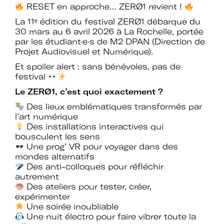
RESET en approche… ZERØ1 revient !
La 11ᵉ édition du festival ZERØ1 débarque du
Rejoignez le réseau A+U+C
30 mars au 6 avril 2026 à La Rochelle, portée
par les étudiant·e·s de M2 DPAN (Direction de
Projet Audiovisuel et Numérique).
Et spoiler alert : sans bénévoles, pas de
festival
Téléchargez le bulletin
Le ZERØ1, c’est quoi exactement ?
d'adhésion
Des lieux emblématiques transformés par
l’art numérique
Des installations interactives qui
bousculent les sens
Une prog’ VR pour voyager dans des
mondes alternatifs
Adhérer à Art + Université + Culture,
Des anti-colloques pour réfléchir
autrement
c’est :
Des ateliers pour tester, créer,
expérimenter
Une soirée inoubliable
Bénéficier d’informations suivies et
Une nuit électro pour faire vibrer toute la