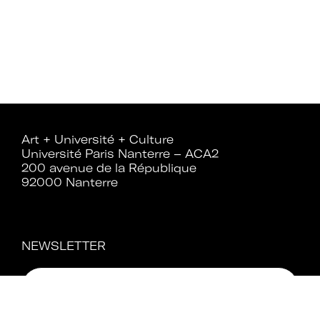
établissements.
Espace
Devenir adhérent
adhérent
Art + Université + Culture
Université Paris Nanterre – ACA2
Identifiant ou e-mail
200 avenue de la République
92000 Nanterre
Se souvenir de
Mot de passe
NEWSLETTER
moi