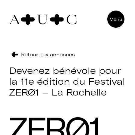
Pour nous contacter
Menu
Art + Université + Culture
Université Paris Nanterre – ACA2
200 avenue de la République
92000 Nanterre
Retour aux annonces
Devenez bénévole pour
la 11e édition du Festival
ZERØ1 – La Rochelle